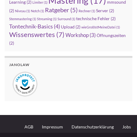
Mastering
(17)
Learning
(2)
mmsound
Limiter
(1)
Ratgeber
(5)
(2)
Server
(2)
Niveau
(1)
Notch
(1)
Rechner
(1)
technische Fehler
(2)
Stemmastering
(1)
Streaming
(1)
Surround
(1)
Tontechnik-Basics
(4)
Upload
(2)
wieGroßIstMeineDatei
(1)
Wissenswertes
(7)
Workshop
(3)
Öffnungszeiten
(2)
JANOLAW
AGB
Impressum
Datenschutzerklärung
Jobs