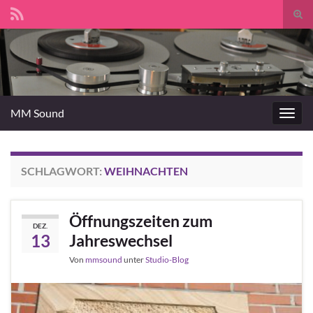
Suc
umsc
Search for:
MM Sound
Navig
umsc
SCHLAGWORT:
WEIHNACHTEN
Öffnungszeiten zum
DEZ.
13
Jahreswechsel
Von
mmsound
unter
Studio-Blog