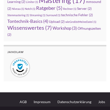
Mastering
(17)
Learning
(2)
mmsound
Limiter
(1)
Ratgeber
(5)
(2)
Server
(2)
Niveau
(1)
Notch
(1)
Rechner
(1)
technische Fehler
(2)
Stemmastering
(1)
Streaming
(1)
Surround
(1)
Tontechnik-Basics
(4)
Upload
(2)
wieGroßIstMeineDatei
(1)
Wissenswertes
(7)
Workshop
(3)
Öffnungszeiten
(2)
JANOLAW
AGB
Impressum
Datenschutzerklärung
Jobs