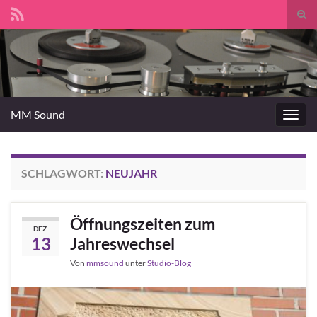
Suc
umsc
Search for:
MM Sound
Navig
umsc
SCHLAGWORT:
NEUJAHR
Öffnungszeiten zum
DEZ.
13
Jahreswechsel
Von
mmsound
unter
Studio-Blog