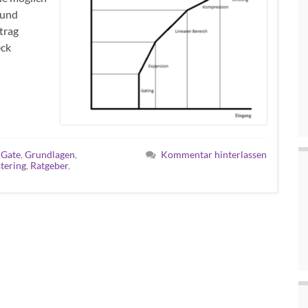
 und
trag
eck
,
Gate
,
Grundlagen
,
Kommentar hinterlassen
tering
,
Ratgeber
,