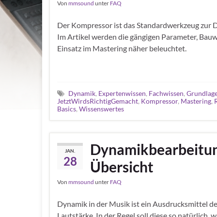
Von
mmsound
unter
FAQ
Der Kompressor ist das Standardwerkzeug zur 
Im Artikel werden die gängigen Parameter, Bau
Einsatz im Mastering näher beleuchtet.
Dynamik
,
Expertenwissen
,
Fachwissen
,
Grundlag
JetztWirdsRichtigGemacht
,
Kompressor
,
Mastering
,
Basics
,
Wissenswertes
Dynamikbearbeitung
JAN.
28
Übersicht
Von
mmsound
unter
FAQ
Dynamik in der Musik ist ein Ausdrucksmittel de
Lautstärke. In der Regel soll diese so natürlich, 