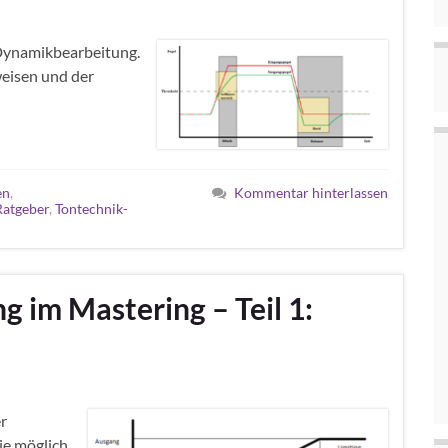
Dynamikbearbeitung.
weisen und der
en
,
Kommentar hinterlassen
Ratgeber
,
Tontechnik-
 im Mastering – Teil 1:
r
wie möglich