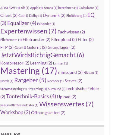
ADM BWF
(1)
Aif
(1)
Apple
(1)
Atmos
(1)
berechnen
(1)
Calculator
(1)
EQ
Client
(2)
Dynamik
(2)
Cut
(1)
Dolby
(1)
Einführung
(1)
Equalizer
(4)
(3)
Expander
(1)
Expertenwissen
(7)
Fachwissen
(2)
Filetransfer
(2)
Fileupload
(2)
Filter
(2)
Fileformate
(1)
FTP
(2)
Gelernt
(2)
Grundlagen
(2)
Gate
(1)
JetztWirdsRichtigGemacht
(6)
Kompressor
(2)
Learning
(2)
Limiter
(1)
Mastering
(17)
mmsound
(2)
Niveau
(1)
Ratgeber
(5)
Server
(2)
Notch
(1)
Rechner
(1)
technische Fehler
Stemmastering
(1)
Streaming
(1)
Surround
(1)
Tontechnik-Basics
(4)
(2)
Upload
(2)
Wissenswertes
(7)
wieGroßIstMeineDatei
(1)
Workshop
(3)
Öffnungszeiten
(2)
JANOLAW