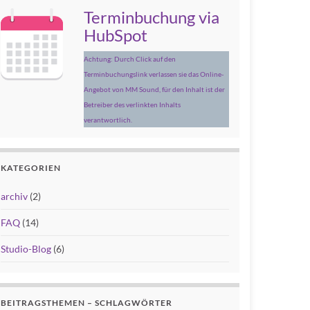
Terminbuchung via
HubSpot
Achtung: Durch Click auf den
Terminbuchungslink verlassen sie das Online-
Angebot von MM Sound, für den Inhalt ist der
Betreiber des verlinkten Inhalts
verantwortlich.
KATEGORIEN
archiv
(2)
FAQ
(14)
Studio-Blog
(6)
BEITRAGSTHEMEN – SCHLAGWÖRTER