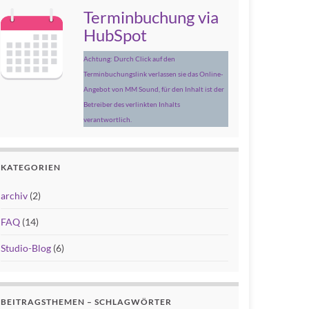
Terminbuchung via
HubSpot
Achtung: Durch Click auf den
Terminbuchungslink verlassen sie das Online-
Angebot von MM Sound, für den Inhalt ist der
Betreiber des verlinkten Inhalts
verantwortlich.
KATEGORIEN
archiv
(2)
FAQ
(14)
Studio-Blog
(6)
BEITRAGSTHEMEN – SCHLAGWÖRTER