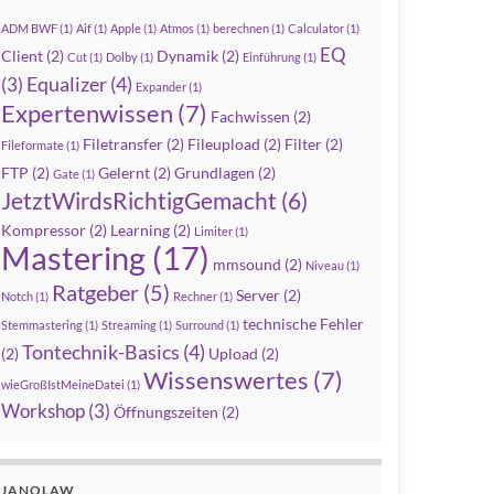
ADM BWF
(1)
Aif
(1)
Apple
(1)
Atmos
(1)
berechnen
(1)
Calculator
(1)
EQ
Client
(2)
Dynamik
(2)
Cut
(1)
Dolby
(1)
Einführung
(1)
Equalizer
(4)
(3)
Expander
(1)
Expertenwissen
(7)
Fachwissen
(2)
Filetransfer
(2)
Fileupload
(2)
Filter
(2)
Fileformate
(1)
FTP
(2)
Gelernt
(2)
Grundlagen
(2)
Gate
(1)
JetztWirdsRichtigGemacht
(6)
Kompressor
(2)
Learning
(2)
Limiter
(1)
Mastering
(17)
mmsound
(2)
Niveau
(1)
Ratgeber
(5)
Server
(2)
Notch
(1)
Rechner
(1)
technische Fehler
Stemmastering
(1)
Streaming
(1)
Surround
(1)
Tontechnik-Basics
(4)
(2)
Upload
(2)
Wissenswertes
(7)
wieGroßIstMeineDatei
(1)
Workshop
(3)
Öffnungszeiten
(2)
JANOLAW