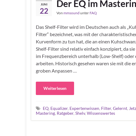
Der EQ im Mastering 
JUNI
22
Von
mmsound
unter
FAQ
Das Shelf-Filter wird im Deutschen auch als „K
Filter“ bezeichnet, was mit der charakteristische
Kurvenform zu tun hat, die an einen Kuhschwanz
Shelf-Filter sind relativ einfach konzipiert, da sie
im Frequenzbereich unterhalb (Low-Shelf) oder 
arbeiten. Historisch gesehen waren sie mit die 
groben Anpassen …
Weiterlesen
EQ
,
Equalizer
,
Expertenwissen
,
Filter
,
Gelernt
,
Jet
Mastering
,
Ratgeber
,
Shelv
,
Wissenswertes