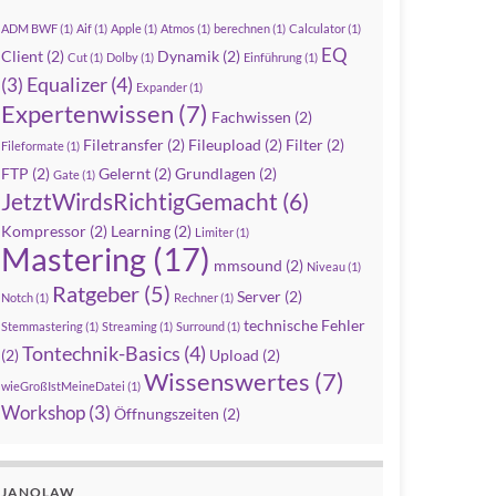
ADM BWF
(1)
Aif
(1)
Apple
(1)
Atmos
(1)
berechnen
(1)
Calculator
(1)
EQ
Client
(2)
Dynamik
(2)
Cut
(1)
Dolby
(1)
Einführung
(1)
Equalizer
(4)
(3)
Expander
(1)
Expertenwissen
(7)
Fachwissen
(2)
Filetransfer
(2)
Fileupload
(2)
Filter
(2)
Fileformate
(1)
FTP
(2)
Gelernt
(2)
Grundlagen
(2)
Gate
(1)
JetztWirdsRichtigGemacht
(6)
Kompressor
(2)
Learning
(2)
Limiter
(1)
Mastering
(17)
mmsound
(2)
Niveau
(1)
Ratgeber
(5)
Server
(2)
Notch
(1)
Rechner
(1)
technische Fehler
Stemmastering
(1)
Streaming
(1)
Surround
(1)
Tontechnik-Basics
(4)
(2)
Upload
(2)
Wissenswertes
(7)
wieGroßIstMeineDatei
(1)
Workshop
(3)
Öffnungszeiten
(2)
JANOLAW