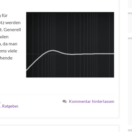
 für
otz werden
t. Generell
nden
n, da man
ems viele
ichende
,
Kommentar hinterlassen
h
,
Ratgeber
,