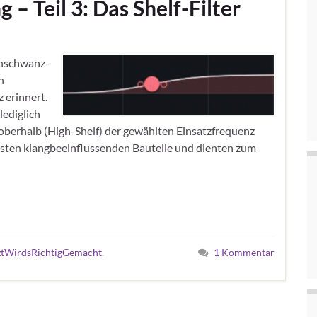
– Teil 3: Das Shelf-Filter
uhschwanz-
n
 erinnert.
 lediglich
oberhalb (High-Shelf) der gewählten Einsatzfrequenz
ersten klangbeeinflussenden Bauteile und dienten zum
ztWirdsRichtigGemacht
,
1 Kommentar