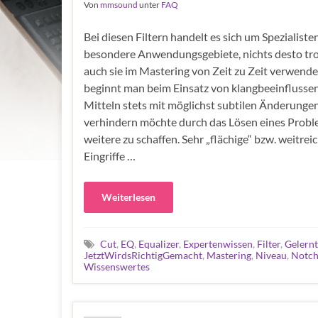
Von
mmsound
unter
FAQ
Bei diesen Filtern handelt es sich um Spezialisten
besondere Anwendungsgebiete, nichts desto tr
auch sie im Mastering von Zeit zu Zeit verwende
beginnt man beim Einsatz von klangbeeinflusse
Mitteln stets mit möglichst subtilen Änderunge
verhindern möchte durch das Lösen eines Probl
weitere zu schaffen. Sehr „flächige“ bzw. weitre
Eingriffe …
Weiterlesen
Cut
,
EQ
,
Equalizer
,
Expertenwissen
,
Filter
,
Gelernt
JetztWirdsRichtigGemacht
,
Mastering
,
Niveau
,
Notc
Wissenswertes